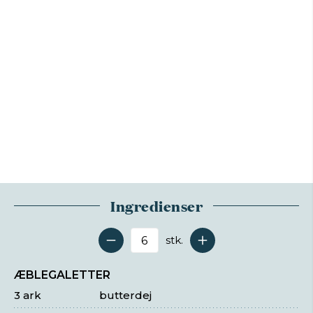
Ingredienser
stk.
Antal serveringer
ÆBLEGALETTER
3 ark
butterdej