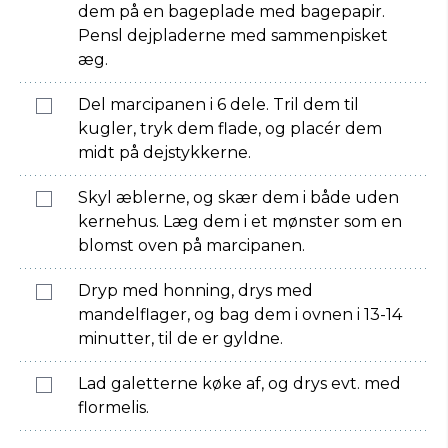
dem på en bageplade med bagepapir.
Pensl dejpladerne med sammenpisket
æg.
Del marcipanen i 6 dele. Tril dem til
kugler, tryk dem flade, og placér dem
midt på dejstykkerne.
Skyl æblerne, og skær dem i både uden
kernehus. Læg dem i et mønster som en
blomst oven på marcipanen.
Dryp med honning, drys med
mandelflager, og bag dem i ovnen i 13-14
minutter, til de er gyldne.
Lad galetterne køke af, og drys evt. med
flormelis.