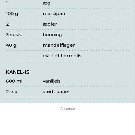
1
æg
100 g
marcipan
2
æbler
3 spsk.
honning
40 g
mandelflager
evt. lidt flormelis
KANEL-IS
600 ml
vaniljeis
2 tsk.
stødt kanel