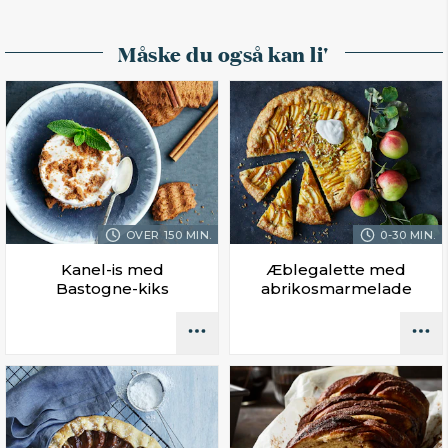
Måske du også kan li'
OVER 150 MIN.
0-30 MIN.
Kanel-is med
Æblegalette med
Bastogne-kiks
abrikosmarmelade