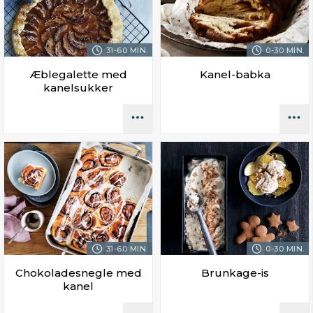
31-60 MIN.
0-30 MIN.
Æblegalette med
Kanel-babka
kanelsukker
31-60 MIN.
0-30 MIN.
Chokoladesnegle med
Brunkage-is
kanel