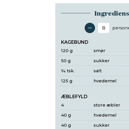
Ingredien
person
Antal 
KAGEBUND
120 g
smør
50 g
sukker
¼ tsk.
salt
125 g
hvedemel
ÆBLEFYLD
4
store æbler
40 g
hvedemel
40 g
sukker