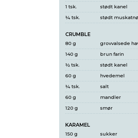
1 tsk.
stødt kanel
¼ tsk.
stødt muskatn
CRUMBLE
80 g
grovvalsede ha
140 g
brun farin
½ tsk.
stødt kanel
60 g
hvedemel
¼ tsk.
salt
60 g
mandler
120 g
smør
KARAMEL
150 g
sukker