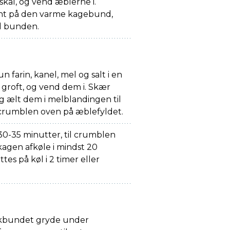
skål, og vend æblerne i.
nt på den varme kagebund,
d bunden.
 farin, kanel, mel og salt i en
 groft, og vend dem i. Skær
og ælt dem i melblandingen til
crumblen oven på æblefyldet.
30-35 minutter, til crumblen
kagen afkøle i mindst 20
tes på køl i 2 timer eller
ykbundet gryde under