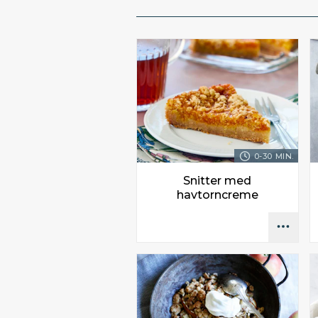
0-30 MIN.
Snitter med
havtorncreme