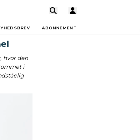
NYHEDSBREV
ABONNEMENT
el
r, hvor den
kommet i
odståelig