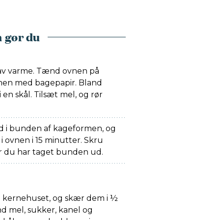
 gør du
lav varme. Tænd ovnen på
rmen med bagepapir. Bland
 en skål. Tilsæt mel, og rør
d i bunden af kageformen, og
 ovnen i 15 minutter. Skru
år du har taget bunden ud.
n kernehuset, og skær dem i ½
nd mel, sukker, kanel og