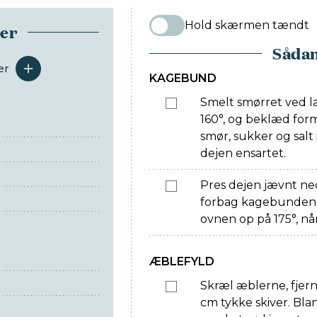
Hold skærmen tændt
ser
Sådan
er
serveringer
KAGEBUND
Smelt smørret ved 
160°, og beklæd fo
smør, sukker og salt i
dejen ensartet.
Pres dejen jævnt ne
forbag kagebunden i
ovnen op på 175°, n
ÆBLEFYLD
Skræl æblerne, fjer
cm tykke skiver. Bla