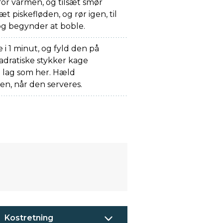
for varmen, og tilsæt smør
t piskefløden, og rør igen, til
og begynder at boble.
 i 1 minut, og fyld den på
adratiske stykker kage
på lag som her. Hæld
en, når den serveres.
Kostretning