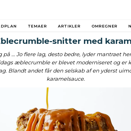
ADPLAN
TEMAER
ARTIKLER
OMREGNER
blecrumble-snitter med karam
 på ... Jo flere lag, desto bedre, lyder mantraet he
ags æblecrumble er blevet moderniseret og er 
 lag. Blandt andet får den selskab af en yderst uim
karamelsauce.