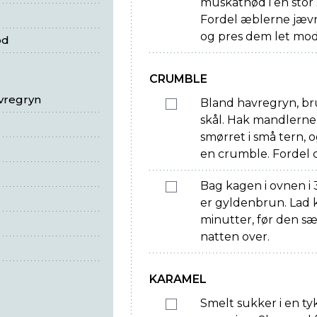
muskatnød i en stor 
Fordel æblerne jæv
og pres dem let mo
ød
CRUMBLE
vregryn
Bland havregryn, brun
skål. Hak mandlerne
smørret i små tern, 
en crumble. Fordel 
Bag kagen i ovnen i 
er gyldenbrun. Lad 
minutter, før den sæt
natten over.
KARAMEL
Smelt sukker i en t