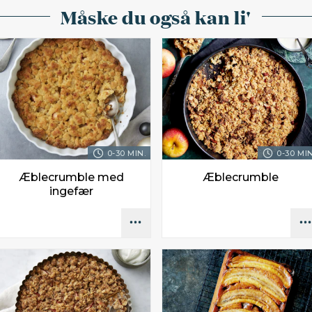
Måske du også kan li'
0-30 MIN.
0-30 MIN
Æblecrumble med
Æblecrumble
ingefær