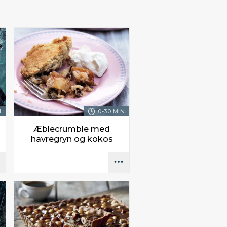
.
0-30 MIN.
Æblecrumble med
havregryn og kokos