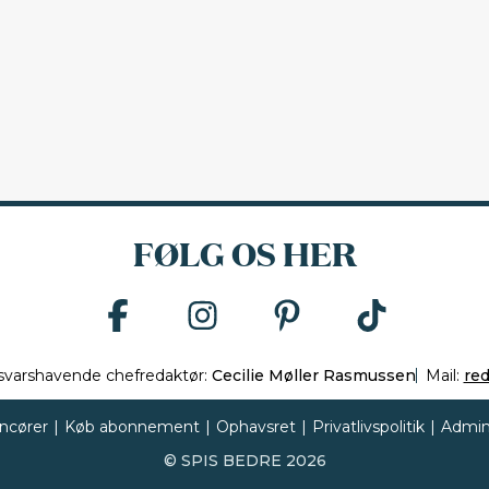
FØLG OS HER
svarshavende chefredaktør:
Cecilie Møller Rasmussen
Mail:
re
ncører
|
Køb abonnement
|
Ophavsret
|
Privatlivspolitik
|
Admin
©
SPIS BEDRE
2026