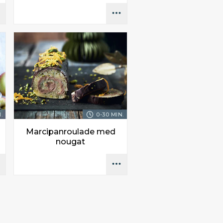
.
0-30 MIN.
Marcipanroulade med
nougat