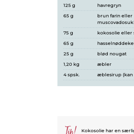
125 g
havregryn
65 g
brun farin eller
muscovadosuk
75 g
kokosolie eller
65 g
hasselnøddeke
25 g
blød nougat
1,20 kg
æbler
4 spsk.
æblesirup (kan
Tip!
Kokosolie har en særli