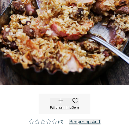
Føj til samling
Gem
(0)
Bedøm opskrift