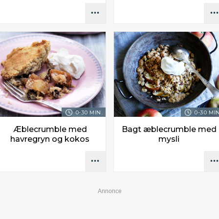
0-30 MIN.
0-30 MIN
Æblecrumble med
Bagt æblecrumble med
havregryn og kokos
mysli