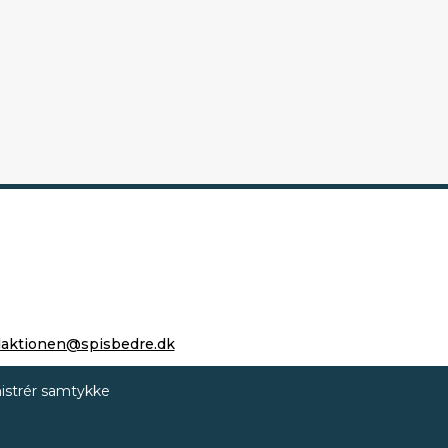
daktionen@spisbedre.dk
istrér samtykke