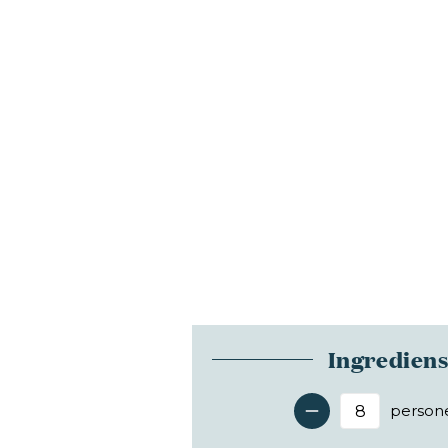
Ingredien
person
Antal 