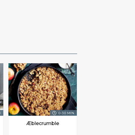
.
0-30 MIN.
Æblecrumble