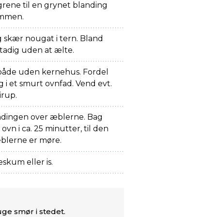
rene til en grynet blanding
ammen.
 skær nougat i tern. Bland
stadig uden at ælte.
både uden kernehus. Fordel
g i et smurt ovnfad. Vend evt.
rup.
ndingen over æblerne. Bag
ovn i ca. 25 minutter, til den
blerne er møre.
skum eller is.
uge smør i stedet.