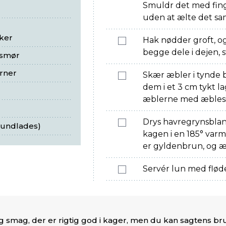
Smuldr det med fing
uden at ælte det s
ker
Hak nødder groft, og
begge dele i dejen, 
 smør
rner
Skær æbler i tynde 
dem i et 3 cm tykt la
æblerne med æblesi
Drys havregrynsbla
 undlades)
kagen i en 185° varm 
er gyldenbrun, og æ
Servér lun med fløde
g smag, der er rigtig god i kager, men du kan sagtens br