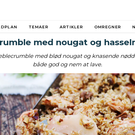
ADPLAN
TEMAER
ARTIKLER
OMREGNER
rumble med nougat og hassel
blecrumble med blød nougat og knasende nødde
både god og nem at lave.