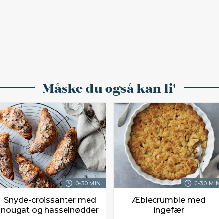
Måske du også kan li'
0-30 MIN.
0-30 MIN
Snyde-croissanter med
Æblecrumble med
nougat og hasselnødder
ingefær