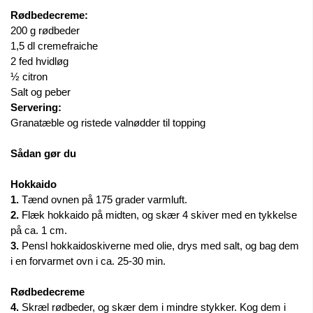
Rødbedecreme:
200 g rødbeder 
1,5 dl cremefraiche 
2 fed hvidløg
½ citron
Salt og peber
Servering:
Granatæble og ristede valnødder til topping
Sådan gør du
Hokkaido
1. 
Tænd ovnen på 175 grader varmluft. 
2.
 Flæk hokkaido på midten, og skær 4 skiver med en tykkelse 
på ca. 1 cm. 
3.
 Pensl hokkaidoskiverne med olie, drys med salt, og bag dem 
i en forvarmet ovn i ca. 25-30 min.
Rødbedecreme
4. 
Skræl rødbeder, og skær dem i mindre stykker. Kog dem i 