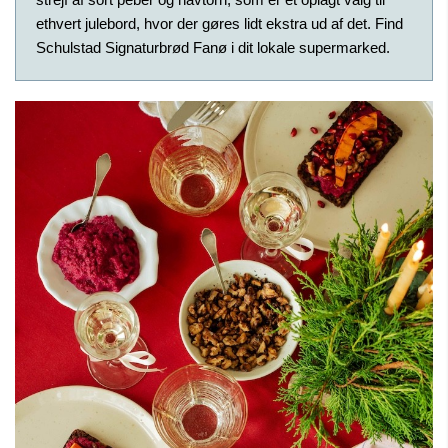
strejf af sort peber og havtorn, som er et oplagt valg til 
ethvert julebord, hvor der gøres lidt ekstra ud af det. Find 
Schulstad Signaturbrød Fanø i dit lokale supermarked.