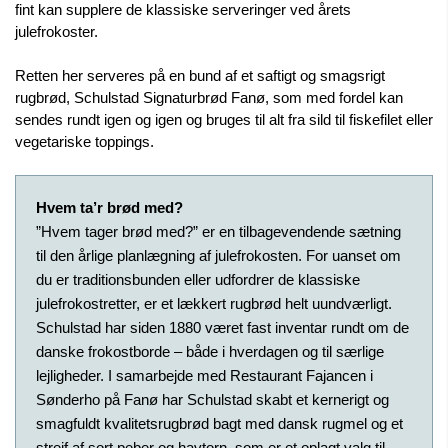
fint kan supplere de klassiske serveringer ved årets 
julefrokoster.
Retten her serveres på en bund af et saftigt og smagsrigt 
rugbrød, Schulstad Signaturbrød Fanø, som med fordel kan 
sendes rundt igen og igen og bruges til alt fra sild til fiskefilet eller 
vegetariske toppings.
Hvem ta’r brød med?
”Hvem tager brød med?” er en tilbagevendende sætning 
til den årlige planlægning af julefrokosten. For uanset om 
du er traditionsbunden eller udfordrer de klassiske 
julefrokostretter, er et lækkert rugbrød helt uundværligt. 
Schulstad har siden 1880 været fast inventar rundt om de 
danske frokostborde – både i hverdagen og til særlige 
lejligheder. I samarbejde med Restaurant Fajancen i 
Sønderho på Fanø har Schulstad skabt et kernerigt og 
smagfuldt kvalitetsrugbrød bagt med dansk rugmel og et 