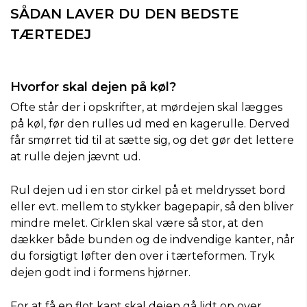
SÅDAN LAVER DU DEN BEDSTE
TÆRTEDEJ
Hvorfor skal dejen på køl?
Ofte står der i opskrifter, at mørdejen skal lægges
på køl, før den rulles ud med en kagerulle. Derved
får smørret tid til at sætte sig, og det gør det lettere
at rulle dejen jævnt ud.
Rul dejen ud i en stor cirkel på et meldrysset bord
eller evt. mellem to stykker bagepapir, så den bliver
mindre melet. Cirklen skal være så stor, at den
dækker både bunden og de indvendige kanter, når
du forsigtigt løfter den over i tærteformen. Tryk
dejen godt ind i formens hjørner.
For at få en flot kant skal dejen gå lidt op over