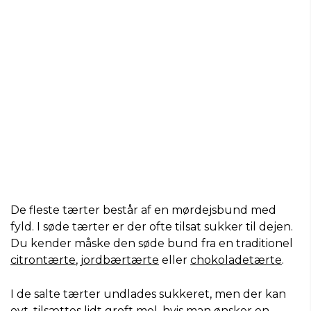
De fleste tærter består af en mørdejsbund med
fyld. I søde tærter er der ofte tilsat sukker til dejen.
Du kender måske den søde bund fra en traditionel
citrontærte
,
jordbærtærte
eller
chokoladetærte
.
I de salte tærter undlades sukkeret, men der kan
evt. tilsættes lidt groft mel, hvis man ønsker en