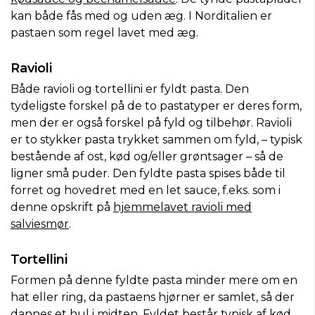
kan både fås med og uden æg. I Norditalien er
pastaen som regel lavet med æg.
Ravioli
Både ravioli og tortellini er fyldt pasta. Den
tydeligste forskel på de to pastatyper er deres form,
men der er også forskel på fyld og tilbehør. Ravioli
er to stykker pasta trykket sammen om fyld, – typisk
bestående af ost, kød og/eller grøntsager – så de
ligner små puder. Den fyldte pasta spises både til
forret og hovedret med en let sauce, f.eks. som i
denne opskrift på
hjemmelavet ravioli med
salviesmør
.
Tortellini
Formen på denne fyldte pasta minder mere om en
hat eller ring, da pastaens hjørner er samlet, så der
dannes et hul i midten. Fyldet består typisk af kød