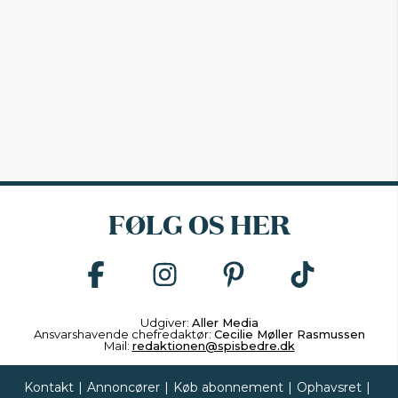
FØLG OS HER
Udgiver:
Aller Media
Ansvarshavende chefredaktør:
Cecilie Møller Rasmussen
Mail:
redaktionen@spisbedre.dk
Kontakt
|
Annoncører
|
Køb abonnement
|
Ophavsret
|