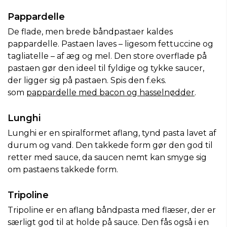
Pappardelle
De flade, men brede båndpastaer kaldes
pappardelle. Pastaen laves – ligesom fettuccine og
tagliatelle – af æg og mel. Den store overflade på
pastaen gør den ideel til fyldige og tykke saucer,
der ligger sig på pastaen. Spis den f.eks.
som
pappardelle med bacon og hasselnødder
.
Lunghi
Lunghi er en spiralformet aflang, tynd pasta lavet af
durum og vand. Den takkede form gør den god til
retter med sauce, da saucen nemt kan smyge sig
om pastaens takkede form.
Tripoline
Tripoline er en aflang båndpasta med flæser, der er
særligt god til at holde på sauce. Den fås også i en