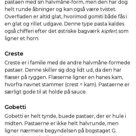
pastaen med sin halvmåne-form, men den har dog
helt runde åbninger og kan også være tvistet.
Overfladen er altid glat, hvorimod gomiti både fås i
en glat og rillet udgave. Denne type pasta kaldes
også chifferi efter det østriske bagværk
kipferl,
som
ligner et horn.
Creste
Creste er i familie med de andre halvmåne-formede
pastaer. Denne skiller sig dog lidt ud, da den har
flæser på ryggen. Flæserne ligner en hanes kam,
hvorfra navnet stammer (crest = kam). Pastaerne er
særligt gode til at holde på sauce.
Gobetti
Gobetti er helt tynde, buede pastaer, der er hule i
midten. Pastaerne er ikke helt halvrunde, men
ligner nærmere begyndelsen på bogstaget G.