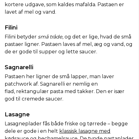
kortere udgave, som kaldes mafalda. Pastaen er
lavet af mel og vand.
Filini
Filini betyder
små tråde,
og det er lige, hvad de små
pastaer ligner. Pastaen laves af mel, æg og vand, og
de er gode til supper og lette saucer.
Sagnarelli
Pastaen her ligner de små lapper, man laver
patchwork af. Sagnarelli er nemlig en
flad, rektangulær pasta med takker. Den er især
god til cremede saucer.
Lasagne
Lasagneplader fås både friske og tørrede – begge
dele er gode i en helt
klassisk lasagne med
kødsauce og bechamelsauce
. De tynde pastaplader