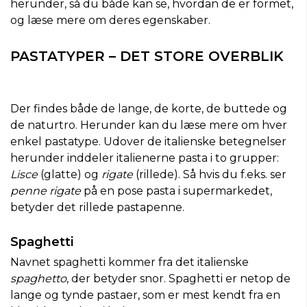
herunder, så du både kan se, hvordan de er formet,
og læse mere om deres egenskaber.
PASTATYPER – DET STORE OVERBLIK
Der findes både de lange, de korte, de buttede og
de naturtro. Herunder kan du læse mere om hver
enkel pastatype. Udover de italienske betegnelser
herunder inddeler italienerne pasta i to grupper:
L
isce
(glatte) og
rigate
(rillede). Så hvis du f.eks. ser
penne rigate
på en pose pasta i supermarkedet,
betyder det rillede pastapenne.
Spaghetti
Navnet spaghetti kommer fra det italienske
spaghetto
, der betyder snor. Spaghetti er netop de
lange og tynde pastaer, som er mest kendt fra en