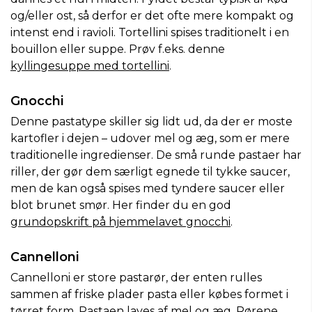
og/eller ost, så derfor er det ofte mere kompakt og
intenst end i ravioli. Tortellini spises traditionelt i en
bouillon eller suppe. Prøv f.eks. denne
kyllingesuppe med tortellini
.
Gnocchi
Denne pastatype skiller sig lidt ud, da der er moste
kartofler i dejen – udover mel og æg, som er mere
traditionelle ingredienser. De små runde pastaer har
riller, der gør dem særligt egnede til tykke saucer,
men de kan også spises med tyndere saucer eller
blot brunet smør. Her finder du en god
grundopskrift på hjemmelavet gnocchi
.
Cannelloni
Cannelloni er store pastarør, der enten rulles
sammen af friske plader pasta eller købes formet i
tørret form. Pastaen laves af mel og æg. Rørene