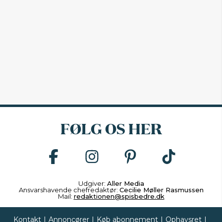
FØLG OS HER
Udgiver:
Aller Media
Ansvarshavende chefredaktør:
Cecilie Møller Rasmussen
Mail:
redaktionen@spisbedre.dk
Kontakt
|
Annoncører
|
Køb abonnement
|
Ophavsret
|