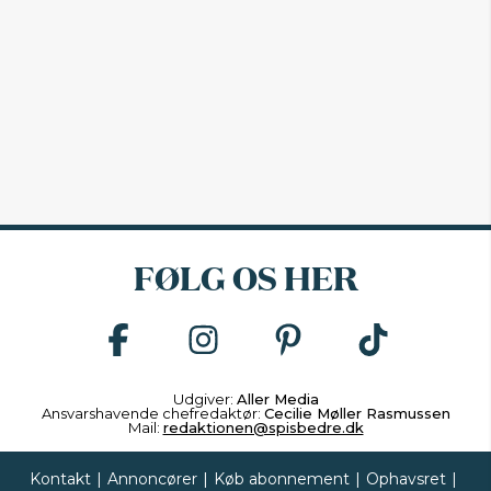
FØLG OS HER
Udgiver:
Aller Media
Ansvarshavende chefredaktør:
Cecilie Møller Rasmussen
Mail:
redaktionen@spisbedre.dk
Kontakt
|
Annoncører
|
Køb abonnement
|
Ophavsret
|