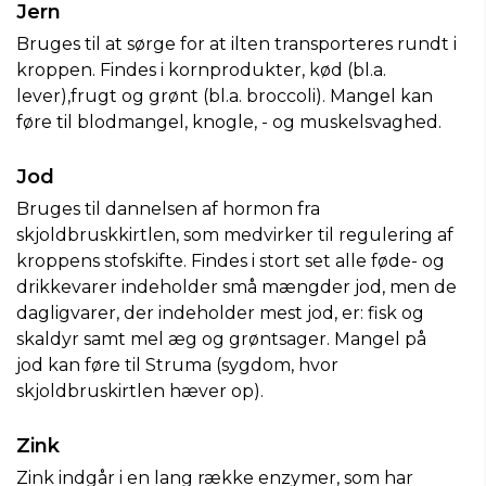
Jern
Bruges til at sørge for at ilten transporteres rundt i
kroppen. Findes i kornprodukter, kød (bl.a.
lever),frugt og grønt (bl.a. broccoli). Mangel kan
føre til blodmangel, knogle, - og muskelsvaghed.
Jod
Bruges til dannelsen af hormon fra
skjoldbruskkirtlen, som medvirker til regulering af
kroppens stofskifte. Findes i stort set alle føde- og
drikkevarer indeholder små mængder jod, men de
dagligvarer, der indeholder mest jod, er: fisk og
skaldyr samt mel æg og grøntsager. Mangel på
jod
kan føre til Struma (sygdom, hvor
skjoldbruskirtlen hæver op).
Zink
Zink indgår i en lang række enzymer, som har