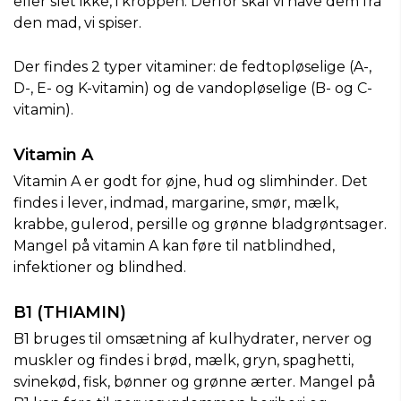
eller slet ikke, i kroppen. Derfor skal vi have dem fra
den mad, vi spiser.
Der findes 2 typer vitaminer: de fedtopløselige (A-,
D-, E- og K-vitamin) og de vandopløselige (B- og C-
vitamin).
Vitamin A
Vitamin A er godt for øjne, hud og slimhinder. Det
findes i lever, indmad, margarine, smør, mælk,
krabbe, gulerod, persille og grønne bladgrøntsager.
Mangel på vitamin A kan føre til natblindhed,
infektioner og blindhed.
B1 (THIAMIN)
B1 bruges til omsætning af kulhydrater, nerver og
muskler og findes i brød, mælk, gryn, spaghetti,
svinekød, fisk, bønner og grønne ærter. Mangel på