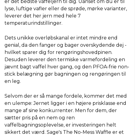
er det bedste vaffeljern til dig. Uanset om du er til
lyse, luftige vafler eller de sprøde, mørke varianter,
leverer det her jern med hele 7
temperaturindstillinger.
Dets unikke overløbskanal er intet mindre end
genial, da den fanger og bager overskydende dej -
hvilket sparer dig for rengøringshovedpinen.
Desuden leverer den termiske varmefordeling en
jævnt bagt vaffel hver gang, og den PFOA-frie non-
stick belægning gør bagningen og rengøringen til
en leg.
Selvom der er så mange fordele, kommer det med
en ulempe: Jernet ligger i en højere prisklasse end
mange af sine konkurrenter. Men for dem, der
sætter pris på en nem og ren
vaffelbagningsoplevelse, er investeringen helt
sikkert det værd. Sage's The No-Mess Waffle er et