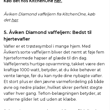
Køb det hos KitchenOne
her.
Åviken Diamond vaffeljern fra KitchenOne, køb
det
her
.
5. Åviken Diamond vaffeljern: Bedst til
hjertevafler
Vafler er et trøstesymbol i mange hjem. Med
Åviken's sorte vaffeljern bliver det nemt at føje fem
hjerteformede hapser af glæde til din dag.
Vaffeljernets hurtige opvarmning, takket være den
kraftige 1000 watt, betyder, at du ikke behøver at
vente længe, før du kan nyde dine nybagte vafler.
Et stort plus er den jævne varmefordeling på både
øvre og nedre plader, hvilket sikrer perfekt stegte
vafler hver gang. Teflon-belægningen betyder, at
vaflerne glider let ud uden at klæbe.