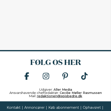
FØLG OS HER
Udgiver:
Aller Media
Ansvarshavende chefredaktør:
Cecilie Møller Rasmussen
Mail:
redaktionen@spisbedre.dk
Kontakt
|
Annoncører
|
Køb abonnement
|
Ophavsret
|