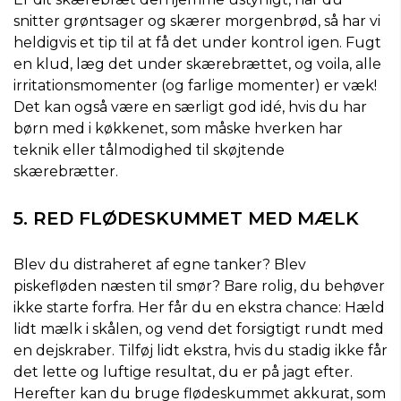
o
snitter grøntsager og skærer morgenbrød, så har vi
n
d
heldigvis et tip til at få det under kontrol igen. Fugt
s
en klud, læg det under skærebrættet, og voila, alle
irritationsmomenter (og farlige momenter) er væk!
Det kan også være en særligt god idé, hvis du har
børn med i køkkenet, som måske hverken har
teknik eller tålmodighed til skøjtende
skærebrætter.
5. RED FLØDESKUMMET MED MÆLK
Blev du distraheret af egne tanker? Blev
piskefløden næsten til smør? Bare rolig, du behøver
ikke starte forfra. Her får du en ekstra chance: Hæld
lidt mælk i skålen, og vend det forsigtigt rundt med
en dejskraber. Tilføj lidt ekstra, hvis du stadig ikke får
det lette og luftige resultat, du er på jagt efter.
Herefter kan du bruge flødeskummet akkurat, som