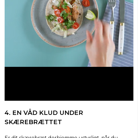
0
o
4. EN VÅD KLUD UNDER
f
5
SKÆREBRÆTTET
8
s
e
c
Er dit skærebræt derhjemme ustyrligt, når du