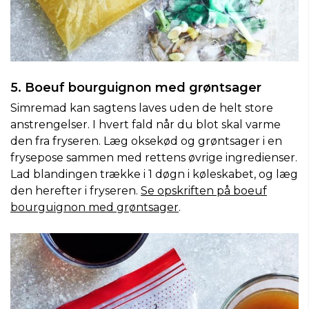
5. Boeuf bourguignon med grøntsager
Simremad kan sagtens laves uden de helt store
anstrengelser. I hvert fald når du blot skal varme
den fra fryseren. Læg oksekød og grøntsager i en
frysepose sammen med rettens øvrige ingredienser.
Lad blandingen trække i 1 døgn i køleskabet, og læg
den herefter i fryseren.
Se opskriften på boeuf
bourguignon med grøntsager
.